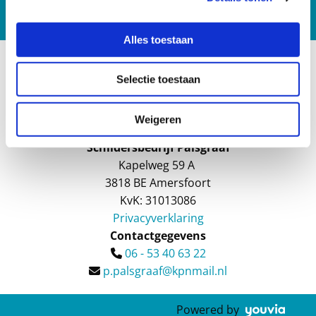
Bel nu
Alles toestaan
Selectie toestaan
Weigeren
Schildersbedrijf Palsgraaf
Kapelweg 59 A
3818 BE Amersfoort
KvK: 31013086
Privacyverklaring
Contactgegevens
06 - 53 40 63 22

p.palsgraaf@kpnmail.nl

Powered by