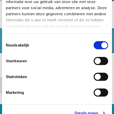
informatie over uw gebruik van onze site met onze
partners voor social media, adverteren en analyse. Deze
Schildersbedrijf Palsgraaf: uw
partners kunnen deze gegevens combineren met andere
schilder in Amersfoort
informatie die u aan ze heeft verstrekt of die ze hebben
verzameld op basis van uw gebruik van hun services.
Bedankt voor uw bericht.
Toestemmingsselectie
Wij nemen zo snel mogelijk contact met u op.
Noodzakelijk
Voorkeuren
Accepteer marketingcookies om deze kaart te
bekijken.
Statistieken
Accept cookies
Marketing
Details tonen